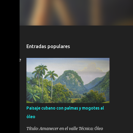
os
han
ajes
r un
Entradas populares
os muy
 creando
eriormente
de
ólico y
bra
ha
Paisaje cubano con palmas y mogotes al
óleo
Título: Amanecer en el valle Técnica: Óleo