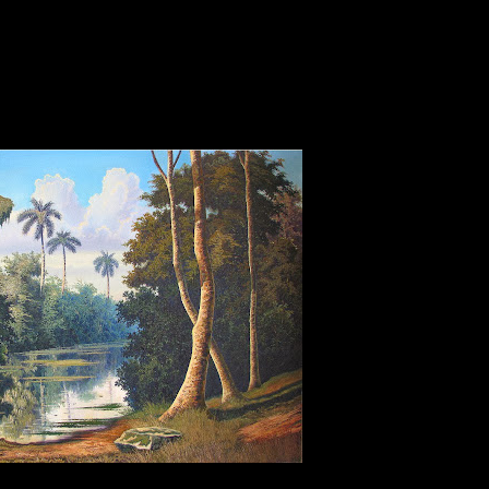
 tradición
desde hace varias décadas, no pocos
pintores cuban
unos de ellos han representado en sus
lienzos
escenas de
pais
 Cuba como -
El valle de Viñales
-, otros a su vez han optado po
artista
Hanoi Martínez León
, quien haciendo uso de element
mogotes, logra otorgarle un
estilo
más universal a sus
cuadros
,
tes entornos naturales para construir en su imaginación, y post
idad, creando un entorno en donde lo real y lo irreal nos confun
aisaje
por momentos edulcorado y onírico, en ocasiones melanc
ador.
a,
Cuba
,
ha participado en numerosas
exposiciones en Cuba
,
 ha participado en varias
Bienales de Arte en Colombia
, su
o
igitale
s,
publicaciones de arte
y
documentales
.