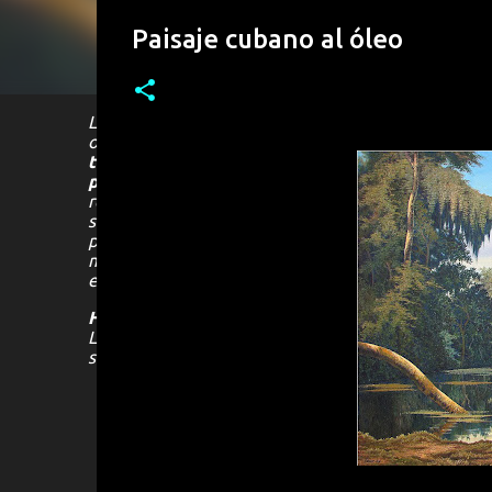
Paisaje cubano al óleo
La
pintura paisajista
en
Cuba
ha tenido una fuerte
optado por el
paisaje
como medio de expresión, alg
típicos cubanos
y lugares muy representativos de
paisaje
más íntimo y personal, como es el caso del
representativos de
Cuba
, como la palma real y los 
su
obra
a partir de una reinterpretación de diferen
plasmar en el
lienzo
, una visión personal de la real
mezclándose entre sí, para dar como resultado un
p
evocador, pero que sin dudas logra seducir al espect
Hanoi Martínez León
nació en Ciudad de la Haban
Latinoamérica, Europa y los Estados Unidos, también
sido publicada en diversos medios como
revistas d