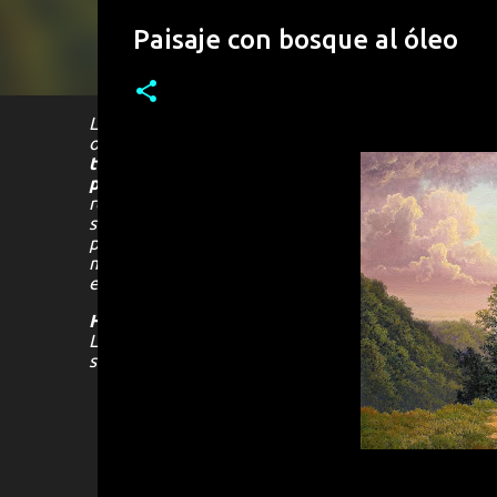
Paisaje con bosque al óleo
La
pintura paisajista
en
Cuba
ha tenido una fuerte
optado por el
paisaje
como medio de expresión, alg
típicos cubanos
y lugares muy representativos de
paisaje
más íntimo y personal, como es el caso del
representativos de
Cuba
, como la palma real y los 
su
obra
a partir de una reinterpretación de diferen
plasmar en el
lienzo
, una visión personal de la real
mezclándose entre sí, para dar como resultado un
p
evocador, pero que sin dudas logra seducir al espect
Hanoi Martínez León
nació en Ciudad de la Haban
Latinoamérica, Europa y los Estados Unidos, también
sido publicada en diversos medios como
revistas d