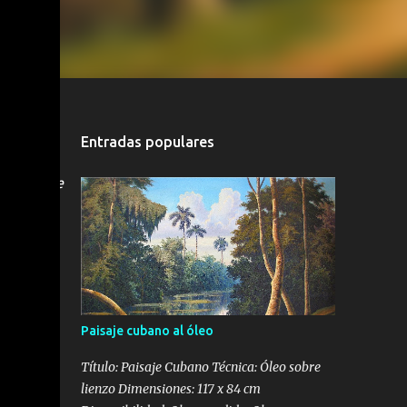
os
han
ajes
r un
Entradas populares
os muy
 creando
eriormente
de
ólico y
bra
ha
Paisaje cubano al óleo
Título: Paisaje Cubano Técnica: Óleo sobre
lienzo Dimensiones: 117 x 84 cm