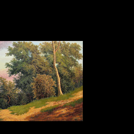
 tradición
desde hace varias décadas, no pocos
pintores cuban
unos de ellos han representado en sus
lienzos
escenas de
pais
 Cuba como -
El valle de Viñales
-, otros a su vez han optado po
artista
Hanoi Martínez León
, quien haciendo uso de element
mogotes, logra otorgarle un
estilo
más universal a sus
cuadros
,
tes entornos naturales para construir en su imaginación, y post
idad, creando un entorno en donde lo real y lo irreal nos confun
aisaje
por momentos edulcorado y onírico, en ocasiones melanc
ador.
a,
Cuba
,
ha participado en numerosas
exposiciones en Cuba
,
 ha participado en varias
Bienales de Arte en Colombia
, su
o
igitale
s,
publicaciones de arte
y
documentales
.